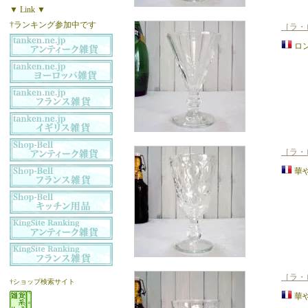
▼ Link ▼
†ランキング参加中です
［ラ・ロ
ロ
［ラ・
華
［ラ・
†ショップ検索サイト
華