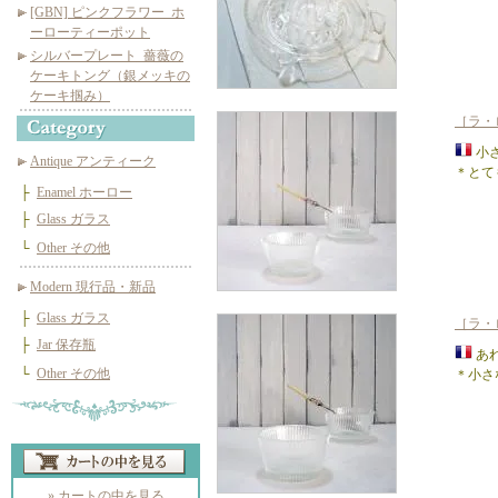
[GBN] ピンクフラワー_ホ
ーローティーポット
シルバープレート_薔薇の
ケーキトング（銀メッキの
ケーキ掴み）
［ラ・
小
Antique アンティーク
＊とて
├
Enamel ホーロー
├
Glass ガラス
└
Other その他
Modern 現行品・新品
├
Glass ガラス
［ラ・
├
Jar 保存瓶
あ
└
Other その他
＊小さ
» カートの中を見る