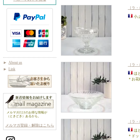
［ラ・
小
About us
［ラ・
Link
ほ
＊お花
メルマガだけのお得な情報が
（ときどき）あるかも。
［ラ・
メルマガ登録・解除はこちら
ほ
＊ドッ