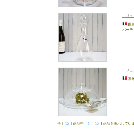
［リュ
曲
パーテ
［リュ
素
全 [
15
] 商品中 [
1
-
15
] 商品を表示してい