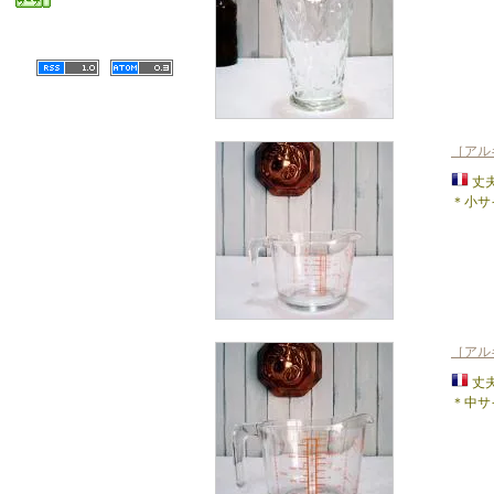
［アル
丈
＊小サイ
［アル
丈
＊中サイ