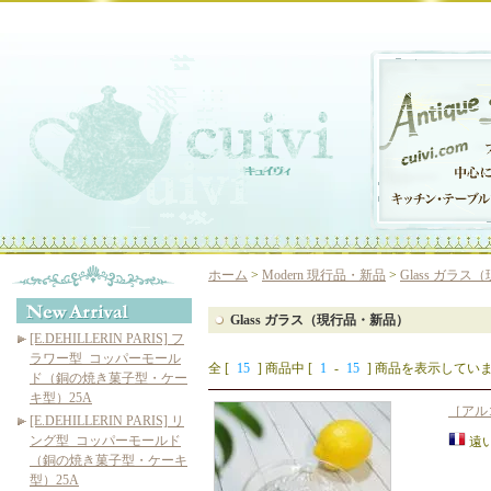
ホーム
>
Modern 現行品・新品
>
Glass ガラ
Glass ガラス（現行品・新品）
[E.DEHILLERIN PARIS] フ
ラワー型_コッパーモール
全 [
15
] 商品中 [
1
-
15
] 商品を表示してい
ド（銅の焼き菓子型・ケー
キ型）25A
［アル
[E.DEHILLERIN PARIS] リ
ング型_コッパーモールド
遠
（銅の焼き菓子型・ケーキ
型）25A