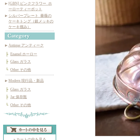
[GBN] ピンクフラワー_ホ
ーローティーポット
シルバープレート_薔薇の
ケーキトング（銀メッキの
ケーキ掴み）
Antique アンティーク
├
Enamel ホーロー
├
Glass ガラス
└
Other その他
Modern 現行品・新品
├
Glass ガラス
├
Jar 保存瓶
└
Other その他
» カートの中を見る