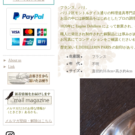
フランス、パリ。
パリ２区モントルグイユ通りの料理道具専門店 E.
お店の中には銅製品をはじめとしたプロの調
1820年に Eugène Dehillerin 
職人に発注され制作された銅製品には厚みが
お写真にてコンディションをご確認ください
歴史深い E.DEHILLERIN PARIS の
生産国
フランス
■
■
About us
年 代
不明
■
■
Link
サイズ
直径約16.8cm×高さ約4cm
■
■
メルマガだけのお得な情報が
（ときどき）あるかも。
メルマガ登録・解除はこちら