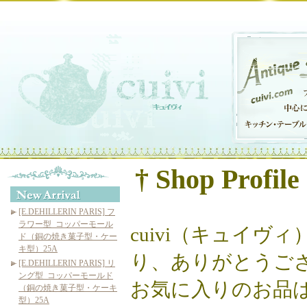
† Shop Profile
[E.DEHILLERIN PARIS] フ
ラワー型_コッパーモール
cuivi（キュイヴ
ド（銅の焼き菓子型・ケー
キ型）25A
り、ありがとうご
[E.DEHILLERIN PARIS] リ
ング型_コッパーモールド
お気に入りのお品
（銅の焼き菓子型・ケーキ
型）25A