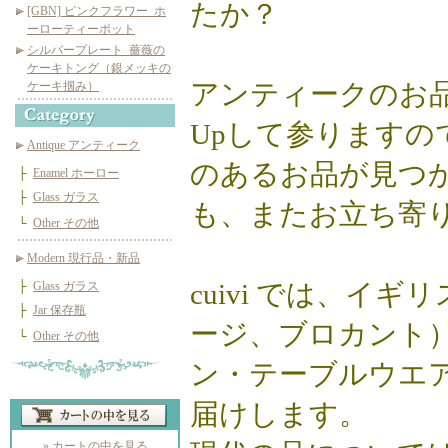
たか？
[GBN] ピンクフラワー_ホ
ーローティーポット
シルバープレート_薔薇の
ケーキトング（銀メッキの
アンティークのお
ケーキ掴み）
Upして参りますの
Antique アンティーク
のあるお品が見つ
├
Enamel ホーロー
├
Glass ガラス
も、またお立ち寄
└
Other その他
Modern 現行品・新品
cuivi では、
├
Glass ガラス
├
Jar 保存瓶
ージ、ブロカント
└
Other その他
ン・テーブルウエ
届けします。
» カートの中を見る