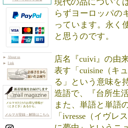
現代の品について
らずヨーロッパの
っています。永く
と思うのです。
店名『cuivi』
About us
Link
表す「cuisine
る」という意味を持
造語で、『台所生
また、単語と単語
メルマガだけのお得な情報が
（ときどき）あるかも。
「ivresse（イ
メルマガ登録・解除はこちら
に夢中』というニ