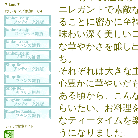
▼ Link ▼
エレガントで素敵
†ランキング参加中です
ることに密かに至
味わい深く美しい
な華やかさを醸し
ち。
それぞれは大きな
心豊かに華やいだ
ある頃から、こん
らいたい、お料理
なティータイムを楽
†ショップ検索サイト
うになりました。