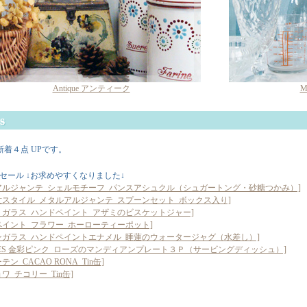
Antique アンティーク
M
6 新着４点 UPです。
que セール ↓お求めやすくなりました↓
アルジャンテ_シェルモチーフ_パンスアシュクル（シュガートング・砂糖つかみ）]
6世スタイル_メタルアルジャンテ_スプーンセット_ボックス入り]
トガラス_ハンドペイント_アザミのビスケットジャー]
ペイント_フラワー_ホーローティーポット]
ンガラス_ハンドペイントエナメル_睡蓮のウォータージャグ（水差し）]
OGES 金彩ピンク_ローズのマンディアンプレート３Ｐ（サービングディッシュ）]
テン_CACAO RONA_Tin缶]
ワ_チコリー_Tin缶]