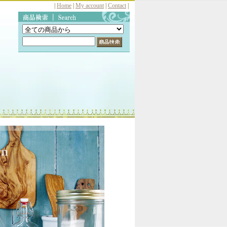
|
Home
|
My account
|
Contact
|