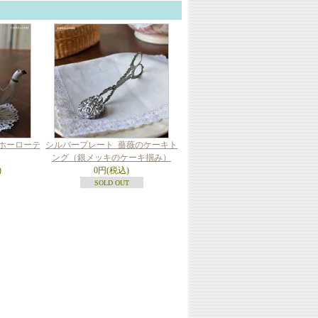
_ホーローテ
シルバープレート_薔薇のケーキト
ング（銀メッキのケーキ掴み）
)
0円(税込)
SOLD OUT