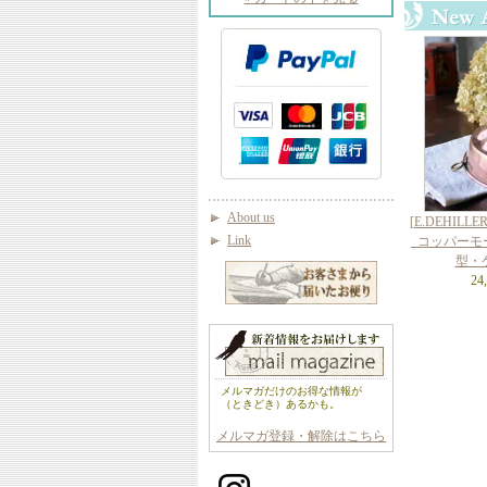
About us
[E.DEHILL
Link
_コッパーモ
型・
24
メルマガだけのお得な情報が
（ときどき）あるかも。
メルマガ登録・解除はこちら