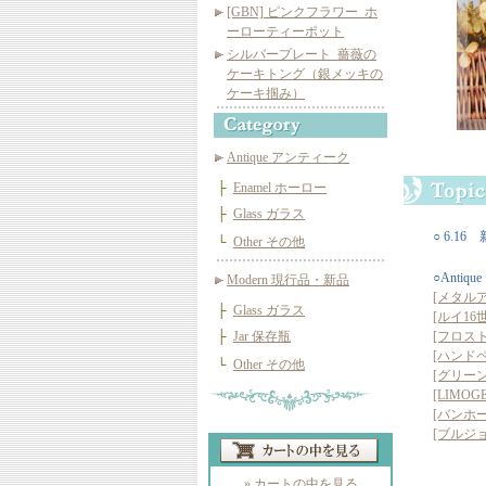
[GBN] ピンクフラワー_ホ
ーローティーポット
シルバープレート_薔薇の
ケーキトング（銀メッキの
ケーキ掴み）
Antique アンティーク
├
Enamel ホーロー
├
Glass ガラス
○ 6.1
└
Other その他
○Anti
Modern 現行品・新品
[メタル
├
Glass ガラス
[ルイ1
├
Jar 保存瓶
[フロス
[ハンド
└
Other その他
[グリー
[LIM
[バンホー
[ブルジョ
» カートの中を見る