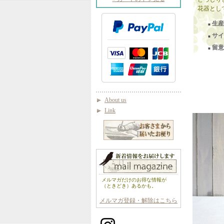
花器とし
生産
■
サイ
■
留意
■
About us
Link
メルマガだけのお得な情報が
（ときどき）あるかも。
メルマガ登録・解除はこちら