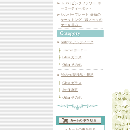
[GBN] ピンクフラワー_ホ
ーローティーポット
シルバープレート_薔薇の
ケーキトング（銀メッキの
ケーキ掴み）
Antique アンティーク
├
Enamel ホーロー
├
Glass ガラス
└
Other その他
Modern 現行品・新品
├
Glass ガラス
├
Jar 保存瓶
フランス
└
Other その他
立体感の
こちらのタ
ダイアモ
くれます
たっぷり
» カートの中を見る
どっしり