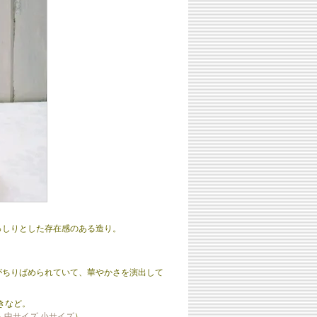
るずっしりとした存在感のある造り。
がちりばめられていて、華やかさを演出して
きなど。
ら
中サイズ
小サイズ
）