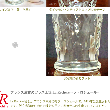
サイズ参考（卵：Ｍ玉）
ダイヤモンドとティアドロップのモチーフ
安定感のあるフット
フランス最古のガラス工場 La Rochère --ラ・ロシェール--
La Rochère 社 は、フランス東部の町ラ・ロシェールで、1475年に設立
です。設立当初から独自の技術を用いて窓ガラスの生産をしていました。