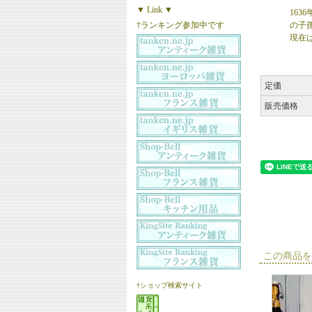
▼ Link ▼
16
†ランキング参加中です
の子
現在
定価
販売価格
この商品を
†ショップ検索サイト