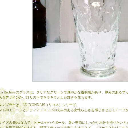
 La Rochère のグラスは、クリアなグリーンで爽やかな透明感があり、厚みのあ
あるデザインが、灯りの下でキラキラとした輝きを放ちます。
ンブラーは、LE LYONNAIS（リヨネ）シリーズ。
ンドのモチーフと、ティアドロップの丸みのある女性らしさを感じさせるモチーフ
。
サイズの400ccなので、ビールやハイボール、暑い季節にしっかり水分を摂りたいと
とした安定感があります。野菜スティックの器にもオススメ。（ソース入れはこち