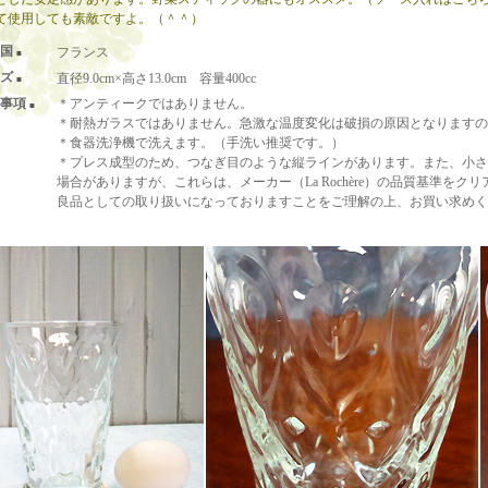
て使用しても素敵ですよ。（＾＾）
国
フランス
■
ズ
直径9.0cm×高さ13.0cm 容量400cc
■
事項
＊アンティークではありません。
■
＊耐熱ガラスではありません。急激な温度変化は破損の原因となりますの
＊食器洗浄機で洗えます。（手洗い推奨です。）
＊プレス成型のため、つなぎ目のような縦ラインがあります。また、小さ
場合がありますが、これらは、メーカー（La Rochère）の品質基準をク
良品としての取り扱いになっておりますことをご理解の上、お買い求めく