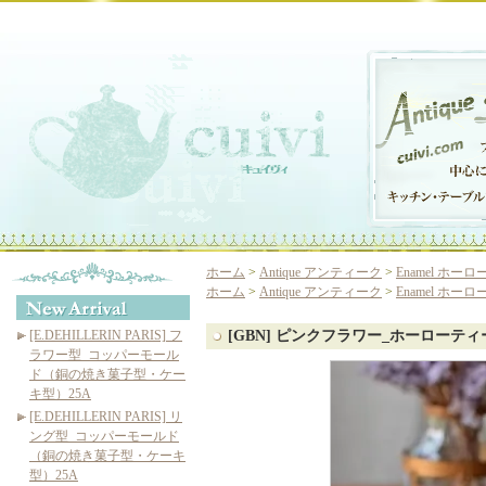
ホーム
>
Antique アンティーク
>
Enamel ホ
ホーム
>
Antique アンティーク
>
Enamel ホ
[E.DEHILLERIN PARIS] フ
[GBN] ピンクフラワー_ホーローテ
ラワー型_コッパーモール
ド（銅の焼き菓子型・ケー
キ型）25A
[E.DEHILLERIN PARIS] リ
ング型_コッパーモールド
（銅の焼き菓子型・ケーキ
型）25A