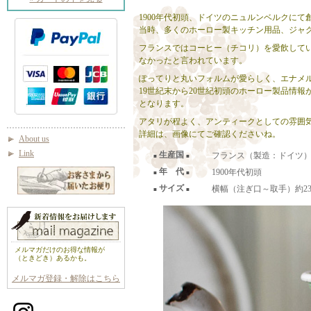
1900年代初頭、ドイツのニュルンベルクにて
当時、多くのホーロー製キッチン用品、ジャ
フランスではコーヒー（チコリ）を愛飲して
なかったと言われています。
ぽってりと丸いフォルムが愛らしく、エナメ
19世紀末から20世紀初頭のホーロー製品情報が収め
となります。
アタリが程よく、アンティークとしての雰囲
詳細は、画像にてご確認くださいね。
About us
Link
生産国
フランス（製造：ドイツ
■
■
年 代
1900年代初頭
■
■
サイズ
横幅（注ぎ口～取手）約23.5c
■
■
メルマガだけのお得な情報が
（ときどき）あるかも。
メルマガ登録・解除はこちら