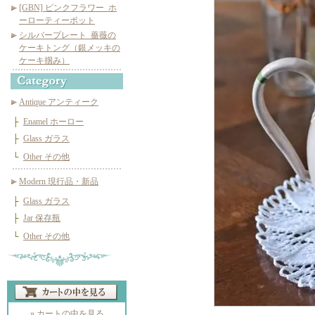
[GBN] ピンクフラワー_ホ
ーローティーポット
シルバープレート_薔薇の
ケーキトング（銀メッキの
ケーキ掴み）
Antique アンティーク
├
Enamel ホーロー
├
Glass ガラス
└
Other その他
Modern 現行品・新品
├
Glass ガラス
├
Jar 保存瓶
└
Other その他
» カートの中を見る