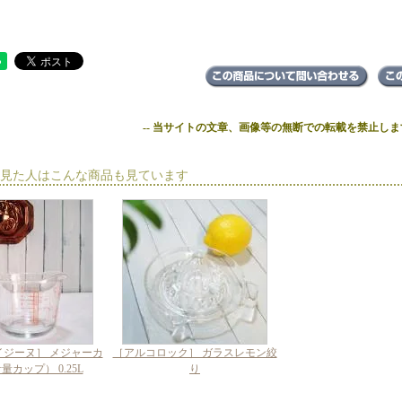
-- 当サイトの文章、画像等の無断での転載を禁止します
見た人はこんな商品も見ています
イジーヌ］ メジャーカ
［アルコロック］ ガラスレモン絞
カップ） 0.25L
り