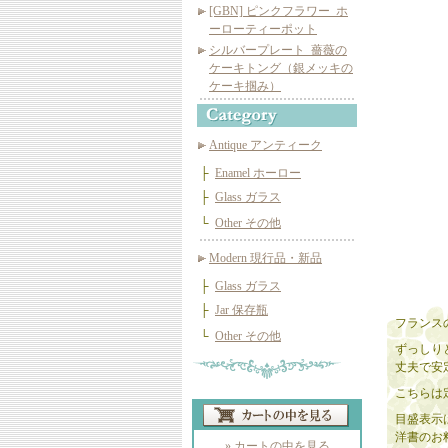
[GBN] ピンクフラワー_ホ
ーローティーポット
シルバープレート_薔薇の
ケーキトング（銀メッキの
ケーキ掴み）
Antique アンティーク
├
Enamel ホーロー
├
Glass ガラス
└
Other その他
Modern 現行品・新品
├
Glass ガラス
├
Jar 保存瓶
フランスの
└
Other その他
ずっしり
丈夫で安
こちらは
目盛表示は
洋書のお
» カートの中を見る