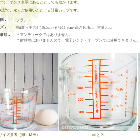
けで、オンス表示はあるととっても助かります。
ス製で、永くご使用いただける計量カップです。
国
フランス
■
ズ
幅(取っ手含む)16.5cm×直径11.8cm×高さ10.4cm 容量0.5L
■
事項
＊アンティークではありません。
■
＊耐熱性はありませんので、電子レンジ・オーブンでは使用できません。
サイズ参考（卵：Ｍ玉）
ml と Pt