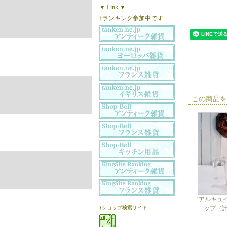
▼ Link ▼
†ランキング参加中です
この商品を
［アルキュ
†ショップ検索サイト
ップ（計量