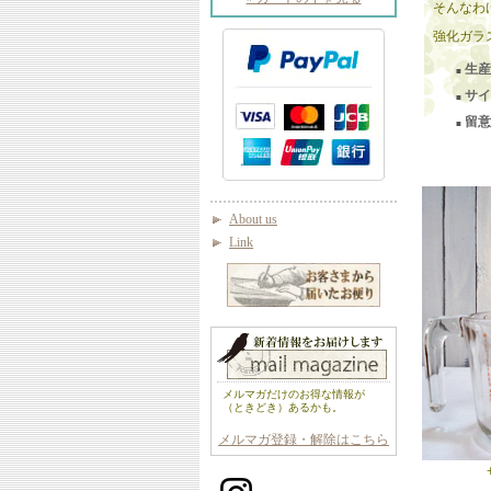
そんなわ
強化ガラ
生産
■
サイ
■
留意
■
About us
Link
メルマガだけのお得な情報が
（ときどき）あるかも。
メルマガ登録・解除はこちら