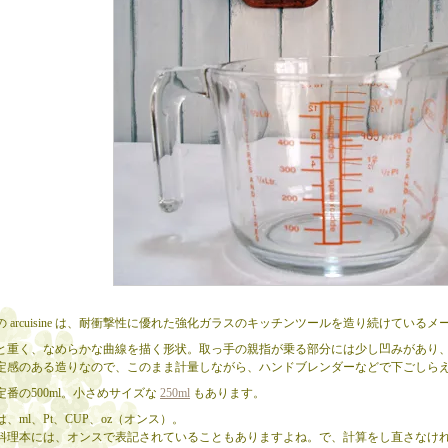
 arcuisine は、耐衝撃性に優れた強化ガラスのキッチンツールを造り続けている
と重く、なめらかな曲線を描く形状。取っ手の親指が乗る部分には少し凹みがあり
定感のある造りなので、このまま計量しながら、ハンドブレンダーなどで下ごしら
定番の500ml。小さめサイズな
250ml
もあります。
、ml、Pt、CUP、oz（オンス）。
料理本には、オンスで表記されていることもありますよね。で、計算をし直さなけ