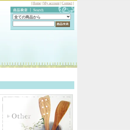
|
Home
|
My account
|
Contact
|