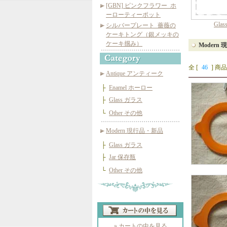
[GBN] ピンクフラワー_ホ
ーローティーポット
Gl
シルバープレート_薔薇の
ケーキトング（銀メッキの
ケーキ掴み）
Modern
全 [
46
] 商品
Antique アンティーク
├
Enamel ホーロー
├
Glass ガラス
└
Other その他
Modern 現行品・新品
├
Glass ガラス
├
Jar 保存瓶
└
Other その他
» カートの中を見る