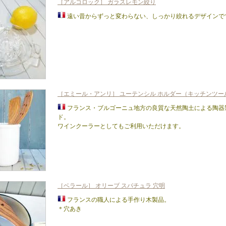
［アルコロック］ ガラスレモン絞り
遠い昔からずっと変わらない、しっかり絞れるデザインで
［エミール・アンリ］ ユーテンシル ホルダー（キッチンツー
フランス・ブルゴーニュ地方の良質な天然陶土による陶器
ド。
ワインクーラーとしてもご利用いただけます。
［ベラール］ オリーブ スパチュラ 穴明
フランスの職人による手作り木製品。
＊穴あき