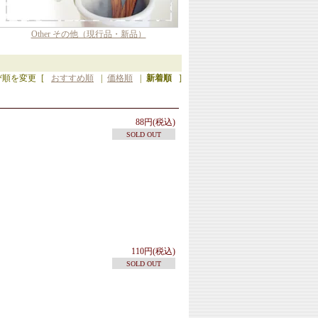
Other その他（現行品・新品）
び順を変更
[
おすすめ順
|
価格順
|
新着順
]
88円(税込)
SOLD OUT
110円(税込)
SOLD OUT