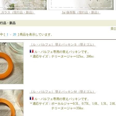
ass ガラス（現行品・新品）
Jar 保存瓶（現行品・新品）
 現行品・新品
並
中 [
1
-
20
] 商品を表示しています。
［ル・パルフェ］ 替えパッキンＳ（替えゴム）
ル・パルフェ専用の替えパッキンです。
＊適応サイズ：テリーヌージャー125cc、200cc
［ル・パルフェ］ 替えパッキンＭ（替えゴム）
ル・パルフェ専用の替えパッキンです。
＊適応サイズ：ボーカルジャー0.5L、0.75L、1.0L、1.5L、2.0L
テリーヌージャー350cc