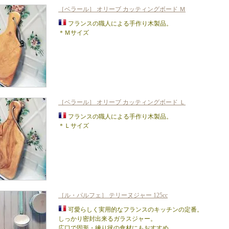
［ベラール］ オリーブ カッティングボード Ｍ
フランスの職人による手作り木製品。
＊Ｍサイズ
［ベラール］ オリーブ カッティングボード Ｌ
フランスの職人による手作り木製品。
＊Ｌサイズ
［ル・パルフェ］ テリーヌジャー 125cc
可愛らしく実用的なフランスのキッチンの定番。
しっかり密封出来るガラスジャー。
広口で固形・練り状の食材にもおすすめ。