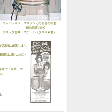
ゴムパッキン：スリランカの自然の樹脂
（耐熱温度100℃）
クリップ金具：スチール（ブリキ素材）
30年代初頭に創業しまし
密閉性に優れたビン
存瓶で「家庭」や
た。
］