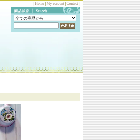
|
Home
|
My account
|
Contact
|