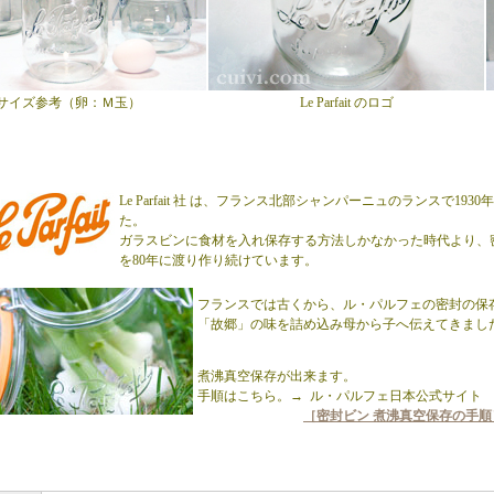
サイズ参考（卵：Ｍ玉）
Le Parfait のロゴ
Le Parfait 社 は、フランス北部シャンパーニュのランスで19
た。
ガラスビンに食材を入れ保存する方法しかなかった時代より、
を80年に渡り作り続けています。
フランスでは古くから、ル・パルフェの密封の保
「故郷」の味を詰め込み母から子へ伝えてきまし
煮沸真空保存が出来ます。
手順はこちら。→ ル・パルフェ日本公式サイト
［密封ビン 煮沸真空保存の手順