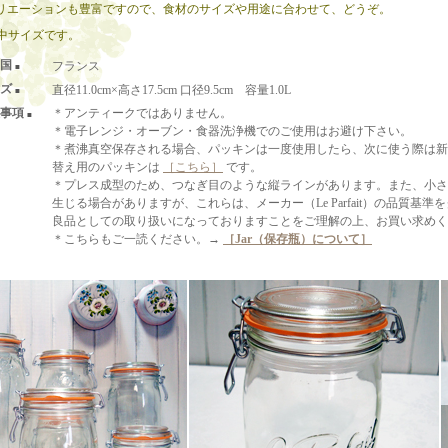
リエーションも豊富ですので、食材のサイズや用途に合わせて、どうぞ。
で、中サイズです。
国
フランス
■
ズ
直径11.0cm×高さ17.5cm 口径9.5cm 容量1.0L
■
事項
＊アンティークではありません。
■
＊電子レンジ・オーブン・食器洗浄機でのご使用はお避け下さい。
＊煮沸真空保存される場合、パッキンは一度使用したら、次に使う際は新
替え用のパッキンは
［こちら］
です。
＊プレス成型のため、つなぎ目のような縦ラインがあります。また、小さ
生じる場合がありますが、これらは、メーカー（Le Parfait）の品質基
良品としての取り扱いになっておりますことをご理解の上、お買い求めく
＊こちらもご一読ください。→
［Jar（保存瓶）について］