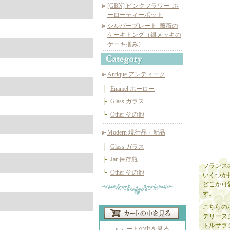
[GBN] ピンクフラワー_ホ
ーローティーポット
シルバープレート_薔薇の
ケーキトング（銀メッキの
ケーキ掴み）
Antique アンティーク
├
Enamel ホーロー
├
Glass ガラス
└
Other その他
Modern 現行品・新品
├
Glass ガラス
├
Jar 保存瓶
フランス
└
Other その他
いくつか
どこか可
す。
こちらの
テリーヌ
トルサラ
» カートの中を見る