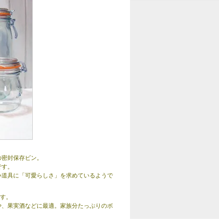
の密封保存ビン。
です。
小道具に「可愛らしさ」を求めているようで
ます。
や、果実酒などに最適。家族分たっぷりのボ