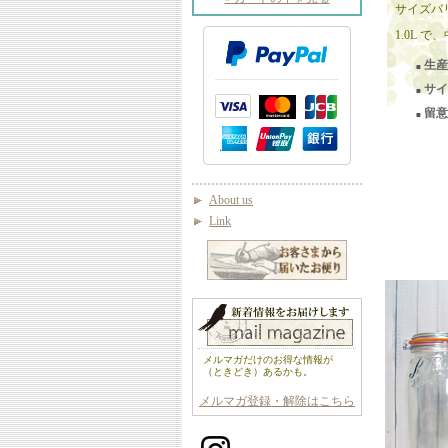
サイズバ
1.0L 
生産
■
サイ
■
留意
■
About us
Link
メルマガだけのお得な情報が
（ときどき）あるかも。
メルマガ登録・解除はこちら