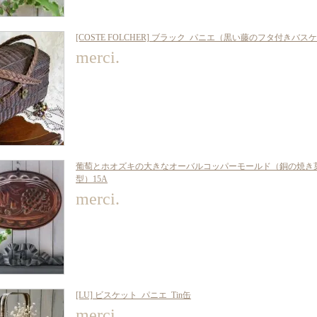
[COSTE FOLCHER] ブラック_パニエ（黒い藤のフタ付きバ
merci.
葡萄とホオズキの大きなオーバルコッパーモールド（銅の焼き
型）15A
merci.
[LU] ビスケット_パニエ_Tin缶
merci.