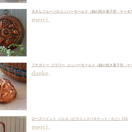
大きなフルーツのコッパーモールド（銅の焼き菓子型・ケーキ型
merci.
プチガトー_フラワー_コッパーモールド（銅の焼き菓子型・ケー
danke.
ローズペイント_パニエ（ピクニックバスケット・かご）15A
merci.