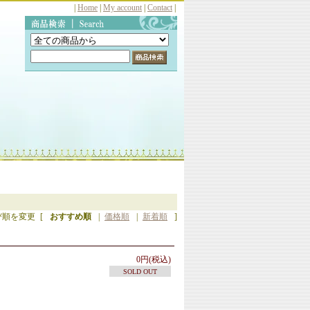
|
Home
|
My account
|
Contact
|
び順を変更
[
おすすめ順
|
価格順
|
新着順
]
0円(税込)
SOLD OUT