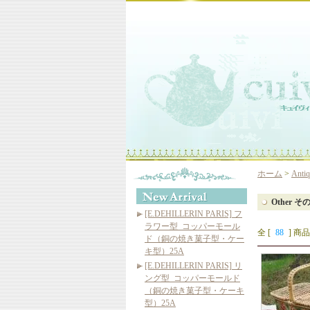
ホーム
>
Ant
Other
[E.DEHILLERIN PARIS] フ
ラワー型_コッパーモール
全 [
88
] 商品
ド（銅の焼き菓子型・ケー
キ型）25A
[E.DEHILLERIN PARIS] リ
ング型_コッパーモールド
（銅の焼き菓子型・ケーキ
型）25A