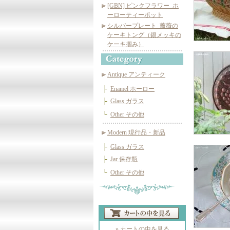
[GBN] ピンクフラワー_ホ
ーローティーポット
シルバープレート_薔薇の
ケーキトング（銀メッキの
ケーキ掴み）
Antique アンティーク
├
Enamel ホーロー
├
Glass ガラス
└
Other その他
Modern 現行品・新品
├
Glass ガラス
├
Jar 保存瓶
└
Other その他
» カートの中を見る