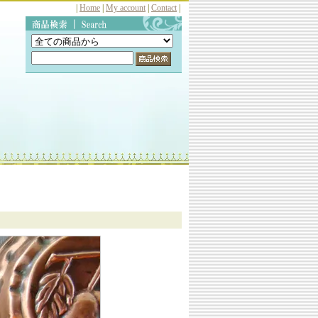
|
Home
|
My account
|
Contact
|