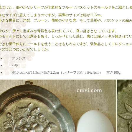
見つけた、細やかなレリーフが印象的なフルーツバスケットのモールドをご紹介し
きなサイズに思えてしまうのですが、実際のサイズは縦が11.3cm。
小さな世界に、洋梨、プルーン、葡萄の小さな房、そして葉脈や、バスケットの編
滑らか。所々に黒ずみや青銅色も表われていて、良い趣きとなっています。
のモールドにしては厚みもあり、しっかりとした感じ。裏には錫メッキが施されて
ではお菓子作りにモールドを使うことはもちろんですが、装飾品としてコレクショ
ンのひとつにいかがでしょうか。
フランス
■
不明
■
横10.5cm×縦11.3cm×高さ2.2cm（レリーフ含む：約2.8cm） 重さ100g
■