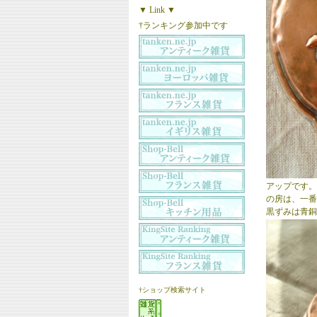
▼ Link ▼
†ランキング参加中です
アップです。
の房は、一番
黒ずみは青銅
†ショップ検索サイト