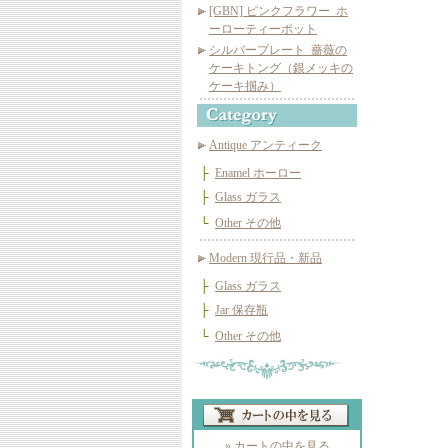
[GBN] ピンクフラワー_ホ
ーローティーポット
シルバープレート_薔薇の
ケーキトング（銀メッキの
ケーキ掴み）
Antique アンティーク
├
Enamel ホーロー
├
Glass ガラス
└
Other その他
Modern 現行品・新品
├
Glass ガラス
├
Jar 保存瓶
└
Other その他
» カートの中を見る