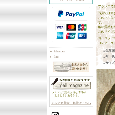
フランスで
写真では大
この小さな
す。
銅の質感も
このサイズ
ヨーロッパ
コレクショ
生産国
About us
■
Link
年 代
■
サイズ
■
メルマガだけのお得な情報が
（ときどき）あるかも。
メルマガ登録・解除はこちら