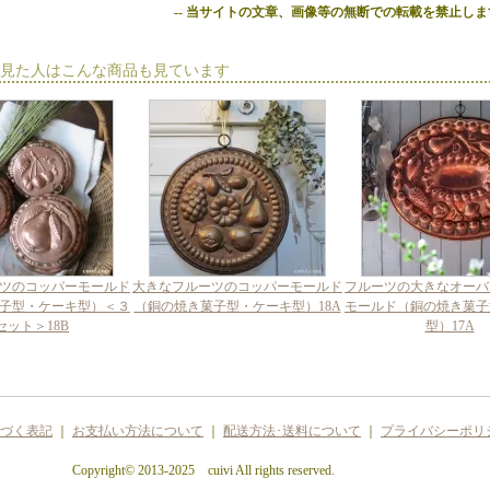
-- 当サイトの文章、画像等の無断での転載を禁止します
見た人はこんな商品も見ています
ツのコッパーモールド
大きなフルーツのコッパーモールド
フルーツの大きなオーバ
子型・ケーキ型）＜３
（銅の焼き菓子型・ケーキ型）18A
モールド（銅の焼き菓子
セット＞18B
型）17A
づく表記
｜
お支払い方法について
｜
配送方法･送料について
｜
プライバシーポリ
Copyright© 2013-2025 cuivi All rights reserved.