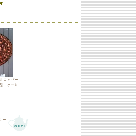
 --
ルコッパー
型・ケーキ
シー