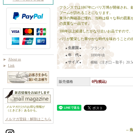
フランスでは1867年にパリ万博が開催され
ブームが訪れることになります。
東洋の陶磁器に憧れ、当時は様々な和の図案
の貴重な一品です。
100年以上経過したかなり古いお品ですので
パリが繁栄した華やかな時代を味わうことの
生産国
フランス
■
■
年 代
1890年頃
■
■
About us
サイズ
横幅（注ぎ口～取手）20.5cm
■
■
Link
販売価格
0円(税込)
メルマガだけのお得な情報が
（ときどき）あるかも。
メルマガ登録・解除はこちら
--