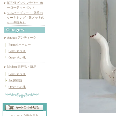
[GBN] ピンクフラワー_ホ
ーローティーポット
シルバープレート_薔薇の
ケーキトング（銀メッキの
ケーキ掴み）
Antique アンティーク
├
Enamel ホーロー
├
Glass ガラス
└
Other その他
Modern 現行品・新品
├
Glass ガラス
├
Jar 保存瓶
└
Other その他
» カートの中を見る