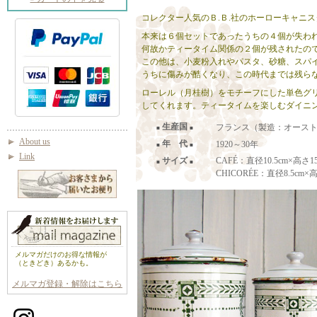
コレクター人気のＢ.Ｂ.社のホーローキャニスタ
本来は６個セットであったうちの４個が失わ
何故かティータイム関係の２個が残されたのです
この他は、小麦粉入れやパスタ、砂糖、スパ
うちに傷みが酷くなり、この時代までは残ら
ローレル（月桂樹）をモチーフにした単色グ
してくれます。ティータイムを楽しむダイニ
生産国
フランス（製造：オース
■
■
About us
年 代
1920～30年
■
■
Link
サイズ
CAFÉ：直径10.5cm×高さ15
■
■
CHICORÉE：直径8.5cm×高
メルマガだけのお得な情報が
（ときどき）あるかも。
メルマガ登録・解除はこちら