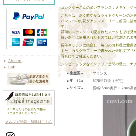
コレクターさんの多いフランスＪＡＰＹ（ジ
こちらは、深く鮮やかなライトグリーンのお
パンジーのお花がアシンメトリーに前面に描
す。
背面のステンシルで記されたマークもほぼ見かけるこ
短い期間に使用されたものではと推測されま
長年キッチンに鎮座し、毎日のお料理に愛用
また、カリグラフィーで書かれた金彩文字『S
写真にてご確認ください。
About us
シャビーシックなインテリア空間の壁に、ナ
Link
生産国
フランス
■
■
年 代
1920年前後（推定）
■
■
サイズ
横幅15cm×奥行11.2cm×高
■
■
メルマガだけのお得な情報が
（ときどき）あるかも。
メルマガ登録・解除はこちら