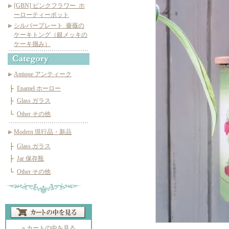
[GBN] ピンクフラワー_ホ
ーローティーポット
シルバープレート_薔薇の
ケーキトング（銀メッキの
ケーキ掴み）
Antique アンティーク
├
Enamel ホーロー
├
Glass ガラス
└
Other その他
Modern 現行品・新品
├
Glass ガラス
├
Jar 保存瓶
└
Other その他
» カートの中を見る